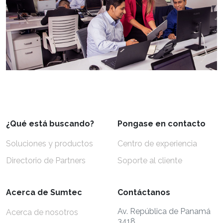
¿Qué está buscando?
Pongase en contacto
Soluciones y productos
Centro de experiencia
Directorio de Partners
Soporte al cliente
Acerca de Sumtec
Contáctanos
Av. República de Panamá
Acerca de nosotros
3418